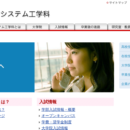
高校
在校
大学
卒業
企業
とは？
入試情報
は？
学部入試情報・概要
ージ
オープンキャンパス
学費・奨学金制度
大学院入試情報