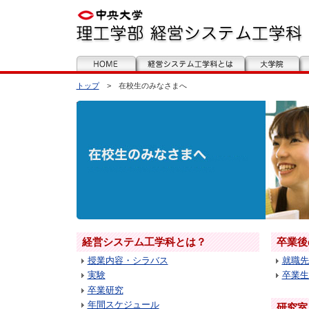
トップ
> 在校生のみなさまへ
経営システム工学科とは？
卒業後
授業内容・シラバス
就職先
実験
卒業生
卒業研究
年間スケジュール
研究室